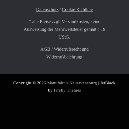
Datenschutz
/
Cookie Richtline
* alle Preise zzgl. Versandkosten, keine
Ausweisung der Mehrwertsteuer gemäß § 19
UStG.
AGB
/
Widerrufsrecht und
Widerrufsbelehrung
Copyright © 2026
Manufaktur Neuravensburg
| JetBlack
by
Firefly Themes