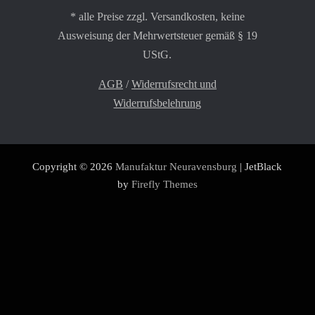
* alle Preise zzgl. Versandkosten, keine
Ausweisung der Mehrwertsteuer gemäß § 19
UStG.
AGB
/
Widerrufsrecht und
Widerrufsbelehrung
Copyright © 2026
Manufaktur Neuravensburg
| JetBlack
by
Firefly Themes