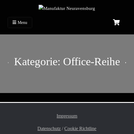
Manufaktur Neuravensburg
Stiftehalter-Shop
Menu
Kategorie:
Office-Reihe
Impressum
Datenschutz
/
Cookie Richtline